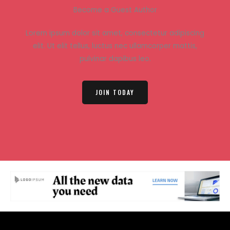
Become a Guest Author
Lorem ipsum dolor sit amet, consectetur adipiscing
elit. Ut elit tellus, luctus nec ullamcorper mattis,
pulvinar dapibus leo.
JOIN TODAY